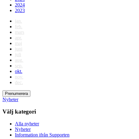
2024
2023
jan.
feb.
mars
apr.
maj
juni
juli
aug.
sep.
okt.
nov.
dec.
Prenumerera
Nyheter
Välj kategori
Alla nyheter
Nyheter
Information ifrån Supporten