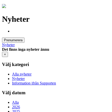
Nyheter
Prenumerera
Nyheter
Det finns inga nyheter ännu
×
Välj kategori
Alla nyheter
Nyheter
Information ifrån Supporten
Välj datum
Alla
2026
2025