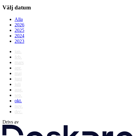
Välj datum
Alla
2026
2025
2024
2023
jan.
feb.
mars
apr.
maj
juni
juli
aug.
sep.
okt.
nov.
dec.
Drivs av