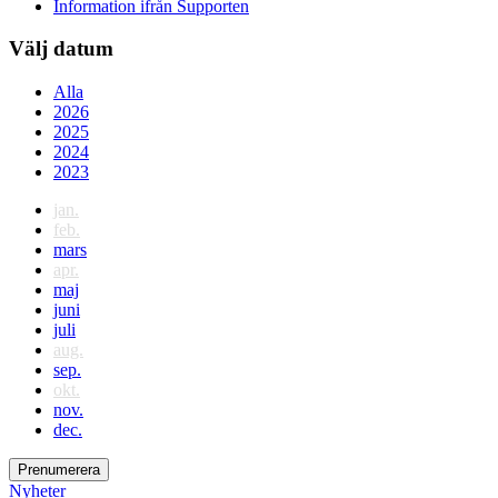
Information ifrån Supporten
Välj datum
Alla
2026
2025
2024
2023
jan.
feb.
mars
apr.
maj
juni
juli
aug.
sep.
okt.
nov.
dec.
Prenumerera
Nyheter