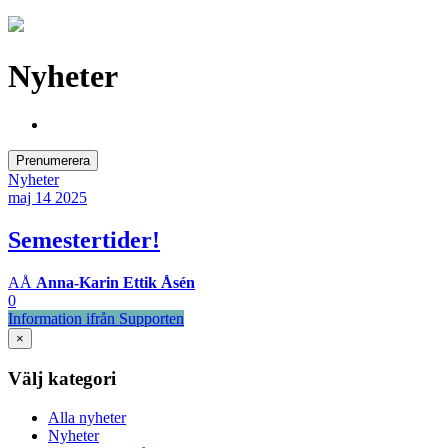
Nyheter
Prenumerera
Nyheter
maj 14
2025
Semestertider!
AÅ
Anna-Karin Ettik Åsén
0
Information ifrån Supporten
×
Välj kategori
Alla nyheter
Nyheter