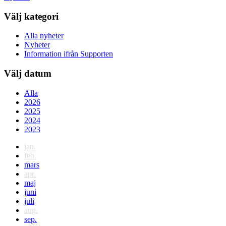
Välj kategori
Alla nyheter
Nyheter
Information ifrån Supporten
Välj datum
Alla
2026
2025
2024
2023
jan.
feb.
mars
apr.
maj
juni
juli
aug.
sep.